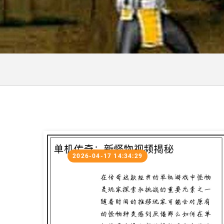
2026-04-17 14:34:29