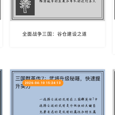
全面战争三国：谷仓建设之道
2026-04-10 15:24:13