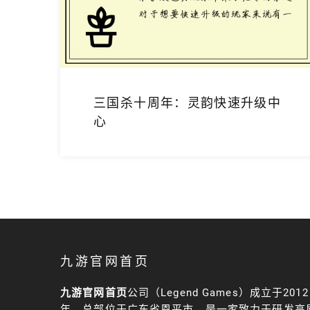
三国杀十周年：灵韵快速升级中
心
九游官网首页
九游官网首页
公司（Legend Games）成立于2012
年，总部位于广东省恩平市，是一家致力于研发高