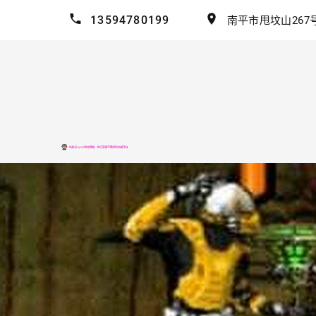
13594780199
南平市甩坟山267