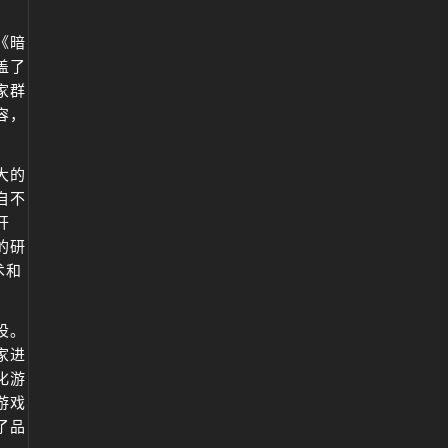
。
《暗
盖了
家群
容，
大的
自不
开
的研
术和
。
设。
家进
化游
游戏
了品