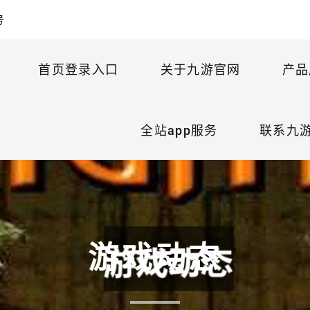
号
首页登录入口
关于九游官网
产品
全站app服务
联系九
游戏动态