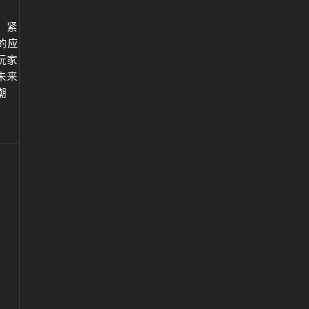
，紧
的应
玩家
未来
潮